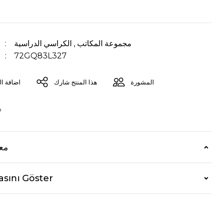
مجموعة المكاتب
,
الكراسي الدراسية
72GQ83L327
المشورة
هذا المنتج شارك
e
معل
asını Göster