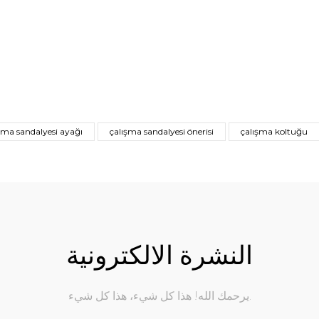
şma sandalyesi ayağı
çalışma sandalyesi önerisi
çalışma koltuğu
النشرة الالكترونية
يرحمك الله! هذا كل شيء، هذا كل شيء.