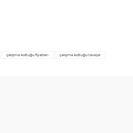
çalışma koltuğu fiyatları
çalışma koltuğu tavsiye