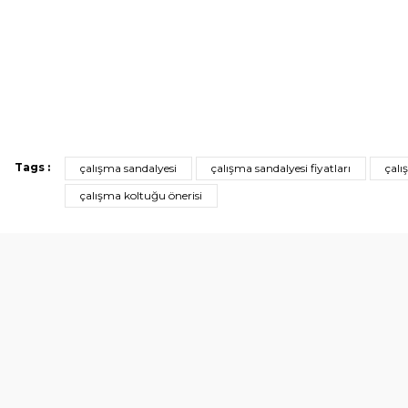
Tags :
çalışma sandalyesi
çalışma sandalyesi fiyatları
çalı
çalışma koltuğu önerisi