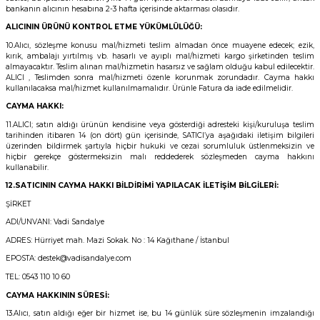
bankanın alıcının hesabına 2-3 hafta içerisinde aktarması olasıdır.
ALICININ ÜRÜNÜ KONTROL ETME YÜKÜMLÜLÜĞÜ:
10.Alıcı, sözleşme konusu mal/hizmeti teslim almadan önce muayene edecek; ezik,
kırık, ambalajı yırtılmış vb. hasarlı ve ayıplı mal/hizmeti kargo şirketinden teslim
almayacaktır. Teslim alınan mal/hizmetin hasarsız ve sağlam olduğu kabul edilecektir.
ALICI , Teslimden sonra mal/hizmeti özenle korunmak zorundadır. Cayma hakkı
kullanılacaksa mal/hizmet kullanılmamalıdır. Ürünle Fatura da iade edilmelidir.
CAYMA HAKKI:
11.ALICI; satın aldığı ürünün kendisine veya gösterdiği adresteki kişi/kuruluşa teslim
tarihinden itibaren 14 (on dört) gün içerisinde, SATICI’ya aşağıdaki iletişim bilgileri
üzerinden bildirmek şartıyla hiçbir hukuki ve cezai sorumluluk üstlenmeksizin ve
hiçbir gerekçe göstermeksizin malı reddederek sözleşmeden cayma hakkını
kullanabilir.
12.SATICININ CAYMA HAKKI BİLDİRİMİ YAPILACAK İLETİŞİM BİLGİLERİ:
ŞİRKET
ADI/UNVANI: Vadi Sandalye
ADRES: Hürriyet mah. Mazi Sokak. No : 14 Kağıthane / İstanbul
EPOSTA: destek@vadisandalye.com
TEL: 0543 110 10 60
CAYMA HAKKININ SÜRESİ:
13.Alıcı, satın aldığı eğer bir hizmet ise, bu 14 günlük süre sözleşmenin imzalandığı