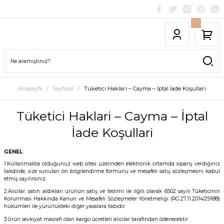
Anasayfa
Sayfalar
Tüketici Haklari – Cayma – İptal İade Koşullari
Tüketici Haklari – Cayma – İptal
İade Koşullari
GENEL
:
1.Kullanmakta olduğunuz web sitesi üzerinden elektronik ortamda sipariş verdiğiniz
takdirde, size sunulan ön bilgilendirme formunu ve mesafeli satış sözleşmesini kabul
etmiş sayılırsınız.
2.Alıcılar, satın aldıkları ürünün satış ve teslimi ile ilgili olarak 6502 sayılı Tüketicinin
Korunması Hakkında Kanun ve Mesafeli Sözleşmeler Yönetmeliği (RG:27.11.2014/29188)
hükümleri ile yürürlükteki diğer yasalara tabidir.
3.Ürün sevkiyat masrafı olan kargo ücretleri alıcılar tarafından ödenecektir.