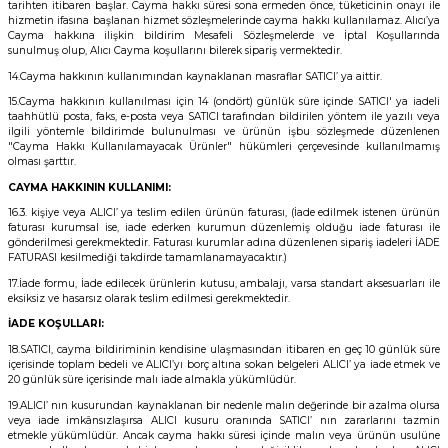
tarihten itibaren başlar. Cayma hakkı süresi sona ermeden önce, tüketicinin onayı ile
hizmetin ifasına başlanan hizmet sözleşmelerinde cayma hakkı kullanılamaz. Alıcı’ya
Cayma hakkına ilişkin bildirim Mesafeli Sözleşmelerde ve İptal Koşullarında
sunulmuş olup, Alıcı Cayma koşullarını bilerek sipariş vermektedir.
14.Cayma hakkının kullanımından kaynaklanan masraflar SATICI’ ya aittir.
15.Cayma hakkının kullanılması için 14 (ondört) günlük süre içinde SATICI' ya iadeli
taahhütlü posta, faks, e-posta veya SATICI tarafından bildirilen yöntem ile yazılı veya
ilgili yöntemle bildirimde bulunulması ve ürünün işbu sözleşmede düzenlenen
"Cayma Hakkı Kullanılamayacak Ürünler" hükümleri çerçevesinde kullanılmamış
olması şarttır.
CAYMA HAKKININ KULLANIMI:
16.3. kişiye veya ALICI’ ya teslim edilen ürünün faturası, (İade edilmek istenen ürünün
faturası kurumsal ise, iade ederken kurumun düzenlemiş olduğu iade faturası ile
gönderilmesi gerekmektedir. Faturası kurumlar adına düzenlenen sipariş iadeleri İADE
FATURASI kesilmediği takdirde tamamlanamayacaktır.)
17.İade formu, İade edilecek ürünlerin kutusu, ambalajı, varsa standart aksesuarları ile
eksiksiz ve hasarsız olarak teslim edilmesi gerekmektedir.
İADE KOŞULLARI:
18.SATICI, cayma bildiriminin kendisine ulaşmasından itibaren en geç 10 günlük süre
içerisinde toplam bedeli ve ALICI’yı borç altına sokan belgeleri ALICI’ ya iade etmek ve
20 günlük süre içerisinde malı iade almakla yükümlüdür.
19.ALICI’ nın kusurundan kaynaklanan bir nedenle malın değerinde bir azalma olursa
veya iade imkânsızlaşırsa ALICI kusuru oranında SATICI’ nın zararlarını tazmin
etmekle yükümlüdür. Ancak cayma hakkı süresi içinde malın veya ürünün usulüne