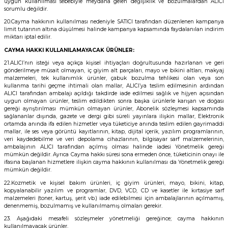
uygun kullanılması sebebiyle meydana gelen değişiklik ve bozulmalardan ALICI
sorumlu değildir.
20.Cayma hakkının kullanılması nedeniyle SATICI tarafından düzenlenen kampanya
limit tutarının altına düşülmesi halinde kampanya kapsamında faydalanılan indirim
miktarı iptal edilir.
CAYMA HAKKI KULLANILAMAYACAK ÜRÜNLER:
21.ALICI’nın isteği veya açıkça kişisel ihtiyaçları doğrultusunda hazırlanan ve geri
gönderilmeye müsait olmayan, iç giyim alt parçaları, mayo ve bikini altları, makyaj
malzemeleri, tek kullanımlık ürünler, çabuk bozulma tehlikesi olan veya son
kullanma tarihi geçme ihtimali olan mallar, ALICI’ya teslim edilmesinin ardından
ALICI tarafından ambalajı açıldığı takdirde iade edilmesi sağlık ve hijyen açısından
uygun olmayan ürünler, teslim edildikten sonra başka ürünlerle karışan ve doğası
gereği ayrıştırılması mümkün olmayan ürünler, Abonelik sözleşmesi kapsamında
sağlananlar dışında, gazete ve dergi gibi süreli yayınlara ilişkin mallar, Elektronik
ortamda anında ifa edilen hizmetler veya tüketiciye anında teslim edilen gayrimaddi
mallar, ile ses veya görüntü kayıtlarının, kitap, dijital içerik, yazılım programlarının,
veri kaydedebilme ve veri depolama cihazlarının, bilgisayar sarf malzemelerinin,
ambalajının ALICI tarafından açılmış olması halinde iadesi Yönetmelik gereği
mümkün değildir. Ayrıca Cayma hakkı süresi sona ermeden önce, tüketicinin onayı ile
ifasına başlanan hizmetlere ilişkin cayma hakkının kullanılması da Yönetmelik gereği
mümkün değildir.
22.Kozmetik ve kişisel bakım ürünleri, iç giyim ürünleri, mayo, bikini, kitap,
kopyalanabilir yazılım ve programlar, DVD, VCD, CD ve kasetler ile kırtasiye sarf
malzemeleri (toner, kartuş, şerit vb.) iade edilebilmesi için ambalajlarının açılmamış,
denenmemiş, bozulmamış ve kullanılmamış olmaları gerekir.
23. Aşağıdaki mesafeli sözleşmeler yönetmeliği gereğince; cayma hakkının
kullanılmayacak ürünler,