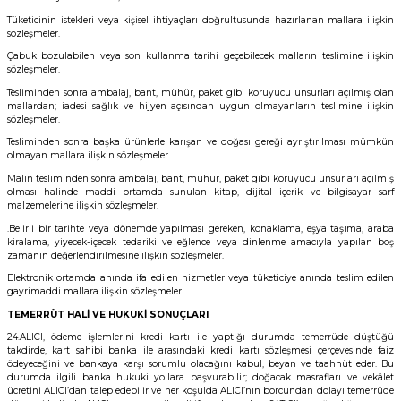
Tüketicinin istekleri veya kişisel ihtiyaçları doğrultusunda hazırlanan mallara ilişkin
sözleşmeler.
Çabuk bozulabilen veya son kullanma tarihi geçebilecek malların teslimine ilişkin
sözleşmeler.
Tesliminden sonra ambalaj, bant, mühür, paket gibi koruyucu unsurları açılmış olan
mallardan; iadesi sağlık ve hijyen açısından uygun olmayanların teslimine ilişkin
sözleşmeler.
Tesliminden sonra başka ürünlerle karışan ve doğası gereği ayrıştırılması mümkün
olmayan mallara ilişkin sözleşmeler.
Malın tesliminden sonra ambalaj, bant, mühür, paket gibi koruyucu unsurları açılmış
olması halinde maddi ortamda sunulan kitap, dijital içerik ve bilgisayar sarf
malzemelerine ilişkin sözleşmeler.
.Belirli bir tarihte veya dönemde yapılması gereken, konaklama, eşya taşıma, araba
kiralama, yiyecek-içecek tedariki ve eğlence veya dinlenme amacıyla yapılan boş
zamanın değerlendirilmesine ilişkin sözleşmeler.
Elektronik ortamda anında ifa edilen hizmetler veya tüketiciye anında teslim edilen
gayrimaddi mallara ilişkin sözleşmeler.
TEMERRÜT HALİ VE HUKUKİ SONUÇLARI
24.ALICI, ödeme işlemlerini kredi kartı ile yaptığı durumda temerrüde düştüğü
takdirde, kart sahibi banka ile arasındaki kredi kartı sözleşmesi çerçevesinde faiz
ödeyeceğini ve bankaya karşı sorumlu olacağını kabul, beyan ve taahhüt eder. Bu
durumda ilgili banka hukuki yollara başvurabilir; doğacak masrafları ve vekâlet
ücretini ALICI’dan talep edebilir ve her koşulda ALICI’nın borcundan dolayı temerrüde