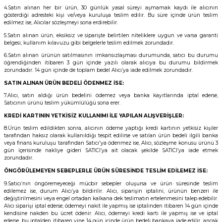
4.Satın alınan her bir ürün, 30 günlük yasal süreyi aşmamak kaydı ile alıcının
gösterdiği adresteki kişi ve/veya kuruluşa teslim edilir. Bu süre içinde ürün teslim
edilmez ise, Alıcılar sözleşmeyi sona erdirebilir.
5.Satın alınan ürün, eksiksiz ve siparişte belirtilen niteliklere uygun ve varsa garanti
belgesi, kullanım kılavuzu gibi belgelerle teslim edilmek zorundadır.
6.Satın alınan ürünün satılmasının imkansızlaşması durumunda, satıcı bu durumu
öğrendiğinden itibaren 3 gün içinde yazılı olarak alıcıya bu durumu bildirmek
zorundadır. 14 gün içinde de toplam bedel Alıcı’ya iade edilmek zorundadır.
SATIN ALINAN ÜRÜN BEDELİ ÖDENMEZ İSE:
7.Alıcı, satın aldığı ürün bedelini ödemez veya banka kayıtlarında iptal ederse,
Satıcının ürünü teslim yükümlülüğü sona erer.
KREDİ KARTININ YETKİSİZ KULLANIMI İLE YAPILAN ALIŞVERİŞLER:
8.Ürün teslim edildikten sonra, alıcının ödeme yaptığı kredi kartının yetkisiz kişiler
tarafından haksız olarak kullanıldığı tespit edilirse ve satılan ürün bedeli ilgili banka
veya finans kuruluşu tarafından Satıcı'ya ödenmez ise, Alıcı, sözleşme konusu ürünü 3
gün içerisinde nakliye gideri SATICI’ya ait olacak şekilde SATICI’ya iade etmek
zorundadır.
ÖNGÖRÜLEMEYEN SEBEPLERLE ÜRÜN SÜRESİNDE TESLİM EDİLEMEZ İSE:
9.Satıcı’nın öngöremeyeceği mücbir sebepler oluşursa ve ürün süresinde teslim
edilemez ise, durum Alıcı’ya bildirilir. Alıcı, siparişin iptalini, ürünün benzeri ile
değiştirilmesini veya engel ortadan kalkana dek teslimatın ertelenmesini talep edebilir.
Alıcı siparişi iptal ederse; ödemeyi nakit ile yapmış ise iptalinden itibaren 14 gün içinde
kendisine nakden bu ücret ödenir. Alıcı, ödemeyi kredi kartı ile yapmış ise ve iptal
ederse, bu iptalden itibaren yine 14 gün içinde ürün bedeli bankaya iade edilir, ancak