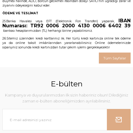
düşmesi halinde, ALICI, borcun gecikmeli ifasından dolayı SATICI’nın uğradığı zarar ve
ziyanını ödeyeceğini kabul eder.
ÖDEME VE TESLİMAT
IBAN
25.Banka Havalesi veya EFT (Elektronik Fon Transferi) yaparak,
Numarası: TR92 0006 2000 4130 0006 6402 39
bankası hesaplarımızdan (TL) herhangi birine yapabilirsiniz.
26.Sitemiz üzerinden kredi kartlarınız ile, Her türlü kredi kartınıza online tek ödeme
ya da online taksit imkânlarından yararlanabilirsiniz. Online ödemelerinizde
siparişiniz sonunda kredi kartınızdan tutar çekim işlemi gerçekleşecektir
Tüm Sayfalar
E-bülten
Kampanya ve duyurularımızdan ilk sizin haberiniz olsun! Dilediğiniz
zaman e-bülten aboneliğimizden ayrılabilirsiniz.