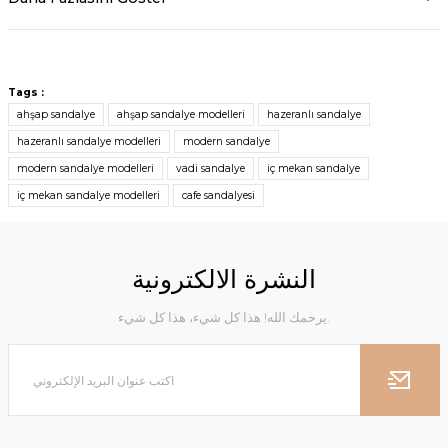
Tags :
ahşap sandalye
ahşap sandalye modelleri
hazeranlı sandalye
hazeranlı sandalye modelleri
modern sandalye
modern sandalye modelleri
vadi sandalye
iç mekan sandalye
iç mekan sandalye modelleri
cafe sandalyesi
النشرة الالكترونية
يرحمك الله! هذا كل شيء، هذا كل شيء.