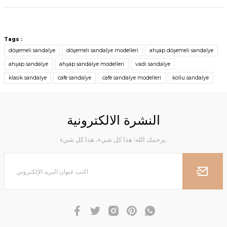
Tags :
döşemeli sandalye
döşemeli sandalye modelleri
ahşap döşemeli sandalye
ahşap sandalye
ahşap sandalye modelleri
vadi sandalye
klasik sandalye
cafe sandalye
cafe sandalye modelleri
kollu sandalye
النشرة الالكترونية
يرحمك الله! هذا كل شيء، هذا كل شيء.