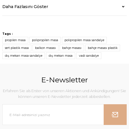
Daha Fazlasını Göster
Tags :
propilen masa
polipropilen masa
polipropilen masa sandalye
sert plastik masa
balkon masası
bahçe masası
bahçe masası plastik
dış mekan masa sandalye
dış mekan masa
vadi sandalye
E-Newsletter
Erfahren Sie als Erster von unseren Aktionen und Ankündigungen! Sie
können unseren E-Newsletter jederzeit abbestellen.