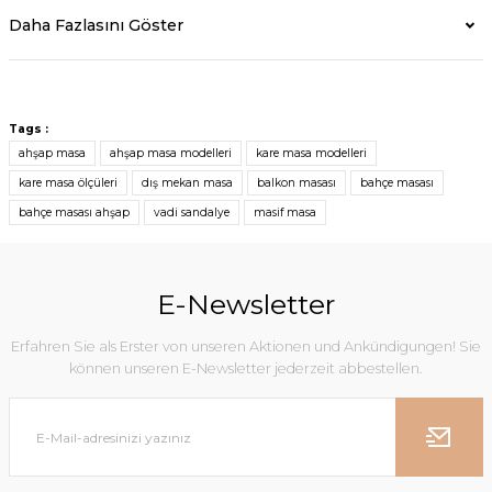
Daha Fazlasını Göster
Tags :
ahşap masa
ahşap masa modelleri
kare masa modelleri
kare masa ölçüleri
dış mekan masa
balkon masası
bahçe masası
bahçe masası ahşap
vadi sandalye
masif masa
E-Newsletter
Erfahren Sie als Erster von unseren Aktionen und Ankündigungen! Sie
können unseren E-Newsletter jederzeit abbestellen.