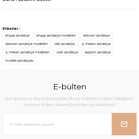
Etiketler :
ahşap sandalye
ahşap sandalye modelleri
restoran sandalye
restoran sandalye modelleri
otel sandalye
iç mekan sandalye
iç mekan sandalye modelleri
vadi sandalye
sağlam sandalye
mutfak sandalyesi
E-bülten
Kampanya ve duyurularımızdan ilk sizin haberiniz olsun! Dilediğiniz
zaman e-bülten aboneliğimizden ayrılabilirsiniz.