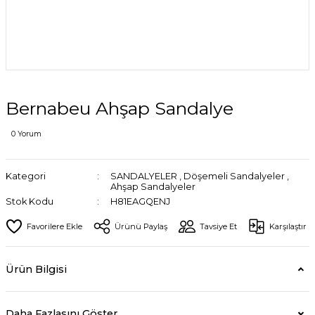
Bernabeu Ahşap Sandalye
0 Yorum
Kategori
SANDALYELER
,
Döşemeli Sandalyeler
,
Ahşap Sandalyeler
Stok Kodu
H81EAGQENJ
Ürünü Paylaş
Tavsiye Et
Karşılaştır
Ürün Bilgisi
Daha Fazlasını Göster