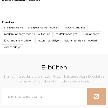
Etiketler :
ahşap sandalye
ahşap sandalye modelleri
modern sandalye
modern sandalye modelleri ve fiyatları
mutfak sandalyesi
lüks sandalye
lüks sandalye modelleri
restoran sandalye
restoran sandalye modelleri
vadi sandalye
E-bülten
Kampanya ve duyurularımızdan ilk sizin haberiniz olsun! Dilediğiniz
zaman e-bülten aboneliğimizden ayrılabilirsiniz.