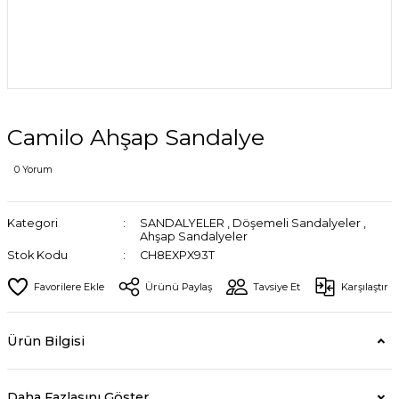
Camilo Ahşap Sandalye
0 Yorum
Kategori
SANDALYELER
,
Döşemeli Sandalyeler
,
Ahşap Sandalyeler
Stok Kodu
CH8EXPX93T
Ürünü Paylaş
Tavsiye Et
Karşılaştır
Ürün Bilgisi
Daha Fazlasını Göster