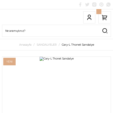
Anasayfa
SANDALYELER
Cary-L Thonet Sandalye
YENİ