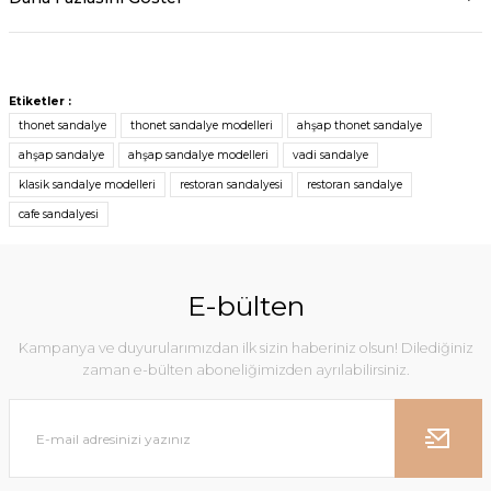
Etiketler :
thonet sandalye
thonet sandalye modelleri
ahşap thonet sandalye
ahşap sandalye
ahşap sandalye modelleri
vadi sandalye
klasik sandalye modelleri
restoran sandalyesi
restoran sandalye
cafe sandalyesi
E-bülten
Kampanya ve duyurularımızdan ilk sizin haberiniz olsun! Dilediğiniz
zaman e-bülten aboneliğimizden ayrılabilirsiniz.