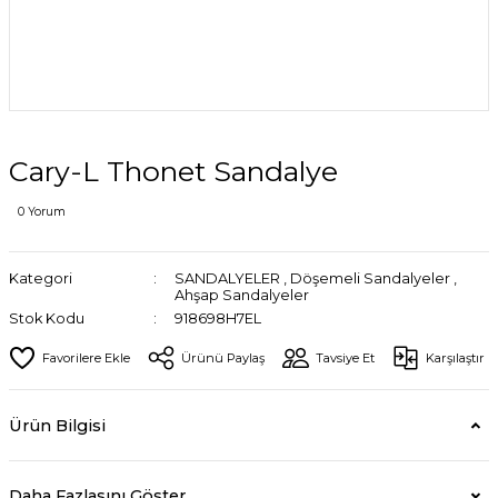
Cary-L Thonet Sandalye
0 Yorum
Kategori
SANDALYELER
,
Döşemeli Sandalyeler
,
Ahşap Sandalyeler
Stok Kodu
918698H7EL
Ürünü Paylaş
Tavsiye Et
Karşılaştır
Ürün Bilgisi
Daha Fazlasını Göster