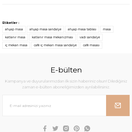
Etiketler :
ahşap masa
ahşap masa sandalye
ahşap masa tablası
masa
katlanır masa
katlanır masa mekanizması
vadi sandalye
iç mekan masa
cafe iç mekan masa sandalye
cafe masası
E-bülten
Kampanya ve duyurularımızdan ilk sizin haberiniz olsun! Dilediğiniz
zaman e-bülten aboneliğimizden ayrılabilirsiniz.