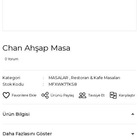
Chan Ahşap Masa
0 Yorum
Kategori
MASALAR
,
Restoran & Kafe Masaları
Stok Kodu
MFXWK7TKS8
Ürünü Paylaş
Tavsiye Et
Karşılaştır
Ürün Bilgisi
Daha Fazlasını Göster