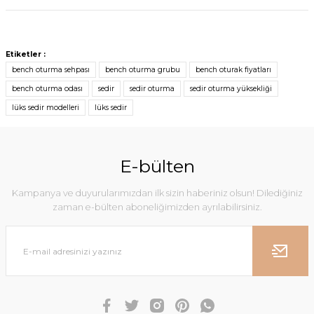
Etiketler :
bench oturma sehpası
bench oturma grubu
bench oturak fiyatları
bench oturma odası
sedir
sedir oturma
sedir oturma yüksekliği
lüks sedir modelleri
lüks sedir
E-bülten
Kampanya ve duyurularımızdan ilk sizin haberiniz olsun! Dilediğiniz
zaman e-bülten aboneliğimizden ayrılabilirsiniz.