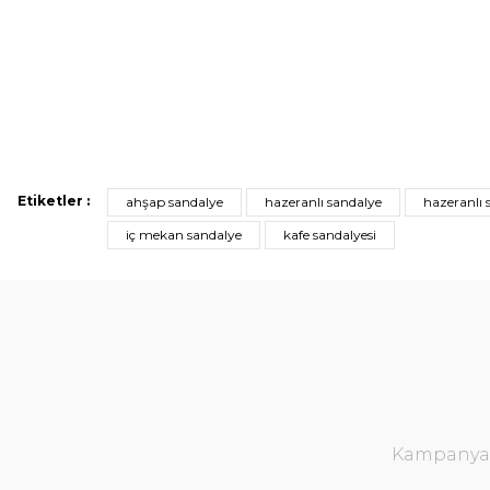
Etiketler :
ahşap sandalye
hazeranlı sandalye
hazeranlı 
iç mekan sandalye
kafe sandalyesi
Kampanya v