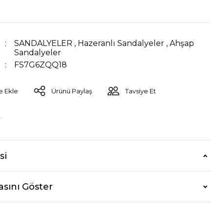
SANDALYELER
,
Hazeranlı Sandalyeler
,
Ahşap
Sandalyeler
FS7G6ZQQ18
Ürünü Paylaş
Tavsiye Et
r
si
asını Göster