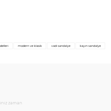
elleri
modern ve klasik
vadi sandalye
kayın sandalye
ğiniz zaman