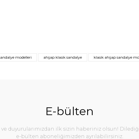
sandalye modelleri
ahşap klasik sandalye
klasik ahşap sandalye mod
E-bülten
e duyurularımızdan ilk sizin haberiniz olsun! Diledi
e-bülten aboneliğimizden ayrılabilirsiniz.