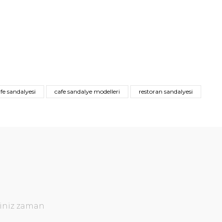
fe sandalyesi
cafe sandalye modelleri
restoran sandalyesi
ğiniz zaman