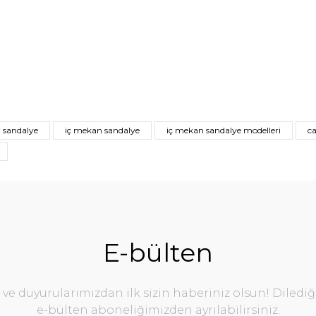
i sandalye
iç mekan sandalye
iç mekan sandalye modelleri
ca
E-bülten
e duyurularımızdan ilk sizin haberiniz olsun! Diledi
e-bülten aboneliğimizden ayrılabilirsiniz.