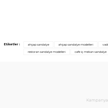
Etiketler :
ahşap sandalye
ahşap sandalye modelleri
vad
restoran sandalye modelleri
cafe iç mekan sandalye
Kampanya v