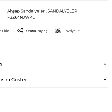
Ahşap Sandalyeler
,
SANDALYELER
F3Z64NJWKE
Ürünü Paylaş
Tavsiye Et
r
si
asını Göster