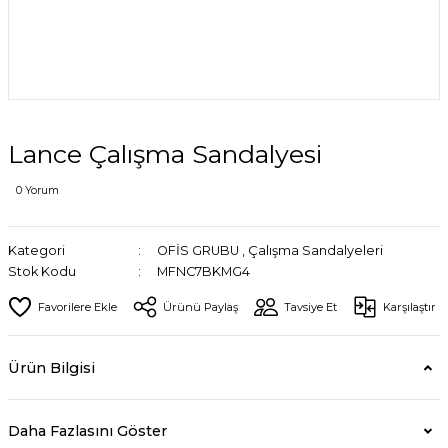
Lance Çalışma Sandalyesi
0 Yorum
Kategori
OFİS GRUBU
,
Çalışma Sandalyeleri
Stok Kodu
MFNC7BKMG4
Ürünü Paylaş
Tavsiye Et
Karşılaştır
Ürün Bilgisi
Daha Fazlasını Göster