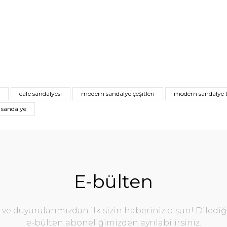
cafe sandalyesi
modern sandalye çeşitleri
modern sandalye t
 sandalye
E-bülten
e duyurularımızdan ilk sizin haberiniz olsun! Diledi
e-bülten aboneliğimizden ayrılabilirsiniz.