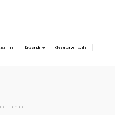
asarımları
lüks sandalye
lüks sandalye modelleri
ğiniz zaman