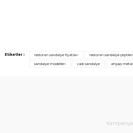
Etiketler :
restoran sandalye fiyatları
restoran sandalye çeşitleri
sandalye modelleri
vadi sandalye
ahşap metal
Kampanya v