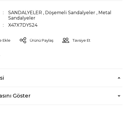
SANDALYELER
,
Döşemeli Sandalyeler
,
Metal
Sandalyeler
X47X7DYS24
Ürünü Paylaş
Tavsiye Et
r
si
asını Göster