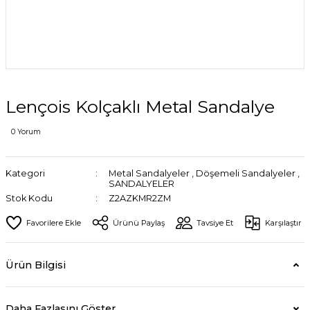
Lençois Kolçaklı Metal Sandalye
0 Yorum
Kategori
Metal Sandalyeler
,
Döşemeli Sandalyeler
,
SANDALYELER
Stok Kodu
Z2AZKMR2ZM
Ürünü Paylaş
Tavsiye Et
Karşılaştır
Ürün Bilgisi
Daha Fazlasını Göster