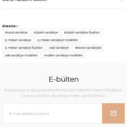
Etiketler :
lençois sandalye
kolçaklı sandalye
kolçaklı sandalye fiyatları
iç mekan sandalye
iç mekan sandalye modelleri
iç mekan sandalye fiyatları
vadi sandalye
restoran sandalyesi
cafe sandalye modelleri
modern sandalye modelleri
E-bülten
Kampanya ve duyurularımızdan ilk sizin haberiniz olsun! Dilediğiniz
zaman e-bülten aboneliğimizden ayrılabilirsiniz.