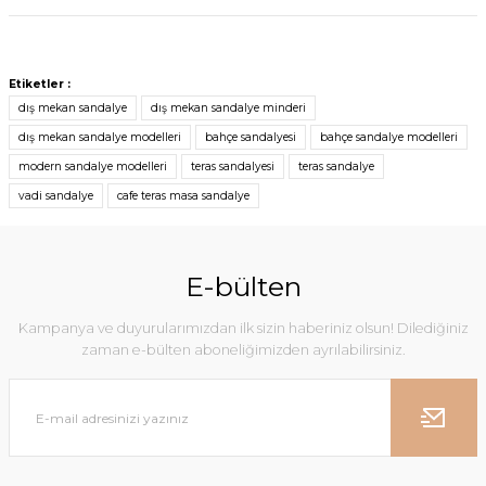
Etiketler :
dış mekan sandalye
dış mekan sandalye minderi
dış mekan sandalye modelleri
bahçe sandalyesi
bahçe sandalye modelleri
modern sandalye modelleri
teras sandalyesi
teras sandalye
vadi sandalye
cafe teras masa sandalye
E-bülten
Kampanya ve duyurularımızdan ilk sizin haberiniz olsun! Dilediğiniz
zaman e-bülten aboneliğimizden ayrılabilirsiniz.