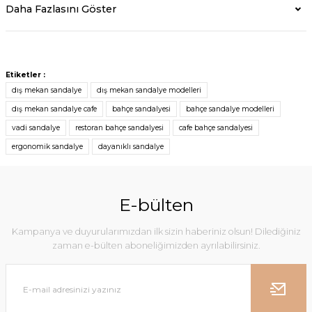
Daha Fazlasını Göster
Etiketler :
dış mekan sandalye
dış mekan sandalye modelleri
dış mekan sandalye cafe
bahçe sandalyesi
bahçe sandalye modelleri
vadi sandalye
restoran bahçe sandalyesi
cafe bahçe sandalyesi
ergonomik sandalye
dayanıklı sandalye
E-bülten
Kampanya ve duyurularımızdan ilk sizin haberiniz olsun! Dilediğiniz
zaman e-bülten aboneliğimizden ayrılabilirsiniz.