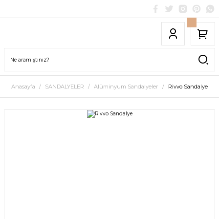
Anasayfa
SANDALYELER
Alüminyum Sandalyeler
Rivvo Sandalye