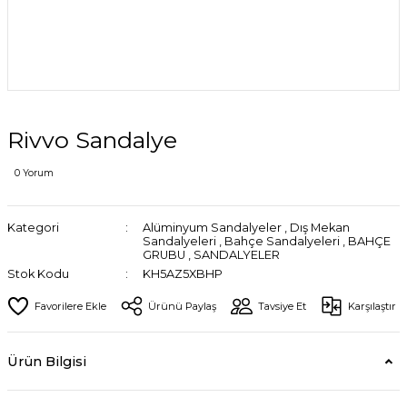
Rivvo Sandalye
0 Yorum
Kategori
Alüminyum Sandalyeler
,
Dış Mekan
Sandalyeleri
,
Bahçe Sandalyeleri
,
BAHÇE
GRUBU
,
SANDALYELER
Stok Kodu
KH5AZ5XBHP
Ürünü Paylaş
Tavsiye Et
Karşılaştır
Ürün Bilgisi