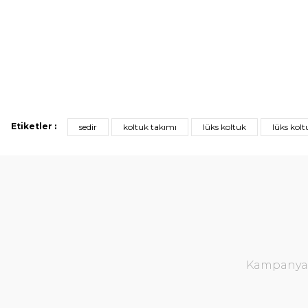
Etiketler :
sedir
koltuk takımı
lüks koltuk
lüks kolt
Kampanya v