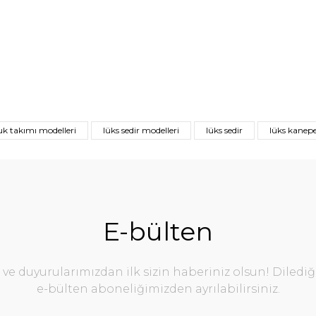
uk takımı modelleri
lüks sedir modelleri
lüks sedir
lüks kanep
E-bülten
e duyurularımızdan ilk sizin haberiniz olsun! Diledi
e-bülten aboneliğimizden ayrılabilirsiniz.