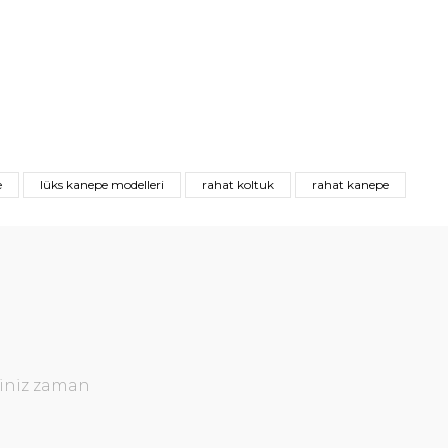
e
lüks kanepe modelleri
rahat koltuk
rahat kanepe
ğiniz zaman