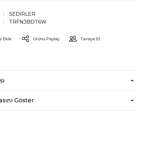
SEDİRLER
TRFN3BDT6W
Ürünü Paylaş
Tavsiye Et
r
si
asını Göster