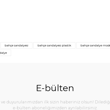
bahçe sandalyesi
bahçe sandalyesi plastik
bahçe sandalye model
ndalye
E-bülten
e duyurularımızdan ilk sizin haberiniz olsun! Diledi
e-bülten aboneliğimizden ayrılabilirsiniz.