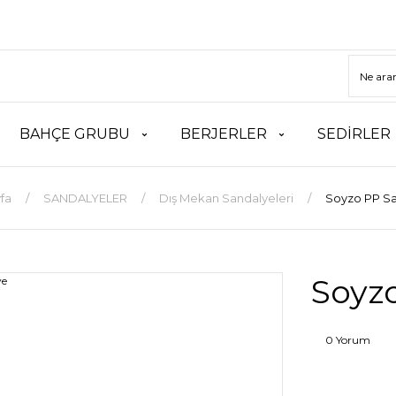
BAHÇE GRUBU
BERJERLER
SEDİRLER
fa
SANDALYELER
Dış Mekan Sandalyeleri
Soyzo PP S
Soyz
0 Yorum