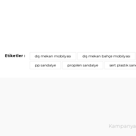
Etiketler :
dış mekan mobilyası
dış mekan bahçe mobilyası
pp sandalye
propilen sandalye
sert plastik sa
Kampanya v