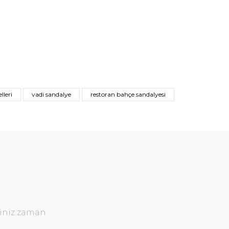
leri
vadi sandalye
restoran bahçe sandalyesi
ğiniz zaman