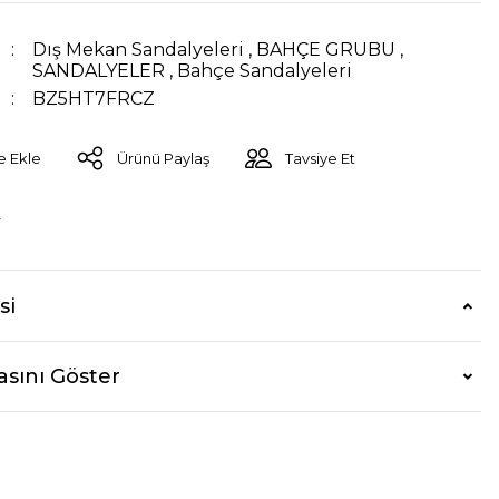
Dış Mekan Sandalyeleri
,
BAHÇE GRUBU
,
SANDALYELER
,
Bahçe Sandalyeleri
BZ5HT7FRCZ
Ürünü Paylaş
Tavsiye Et
r
si
asını Göster