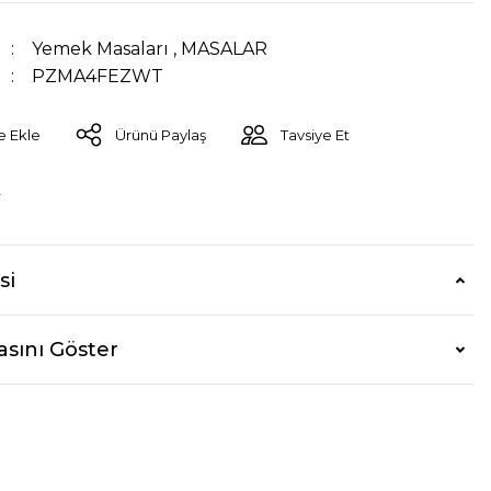
Yemek Masaları
,
MASALAR
PZMA4FEZWT
Ürünü Paylaş
Tavsiye Et
r
si
asını Göster