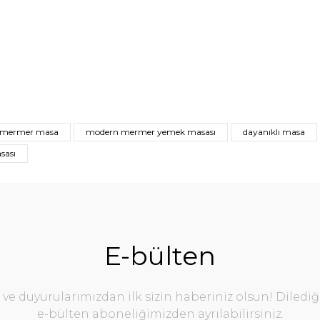
 mermer masa
modern mermer yemek masası
dayanıklı masa
sası
E-bülten
e duyurularımızdan ilk sizin haberiniz olsun! Diledi
e-bülten aboneliğimizden ayrılabilirsiniz.