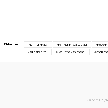
Etiketler :
mermer masa
mermer masa tablası
modern
vadi sandalye
leke tutmayan masa
yemek ma
Kampanya v