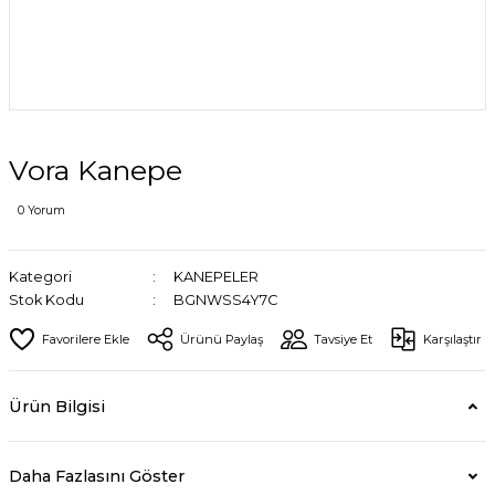
Vora Kanepe
0 Yorum
Kategori
KANEPELER
Stok Kodu
BGNWSS4Y7C
Ürünü Paylaş
Tavsiye Et
Karşılaştır
Ürün Bilgisi
Daha Fazlasını Göster