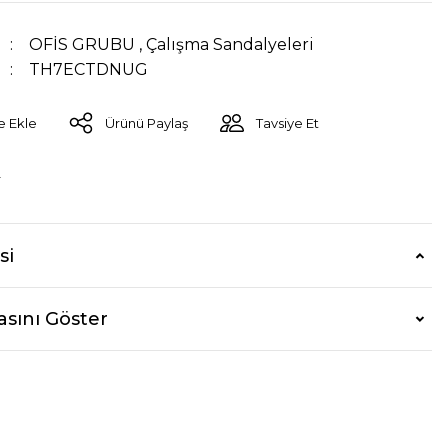
OFİS GRUBU
,
Çalışma Sandalyeleri
TH7ECTDNUG
Ürünü Paylaş
Tavsiye Et
r
si
asını Göster