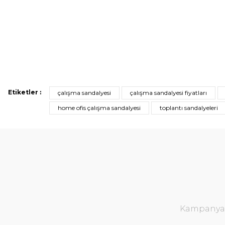
Etiketler :
çalışma sandalyesi
çalışma sandalyesi fiyatları
home ofis çalışma sandalyesi
toplantı sandalyeleri
Kampanya v