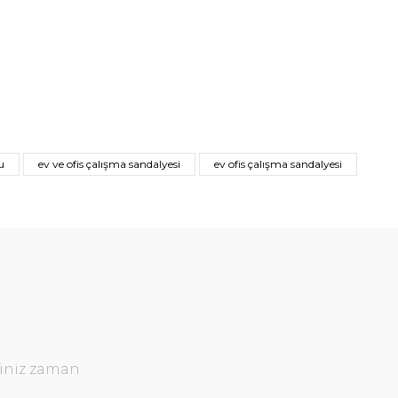
u
ev ve ofis çalışma sandalyesi
ev ofis çalışma sandalyesi
ğiniz zaman