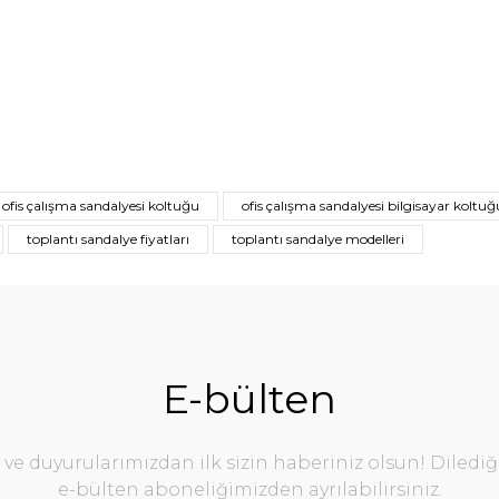
ofis çalışma sandalyesi koltuğu
ofis çalışma sandalyesi bilgisayar koltuğ
toplantı sandalye fiyatları
toplantı sandalye modelleri
E-bülten
e duyurularımızdan ilk sizin haberiniz olsun! Diledi
e-bülten aboneliğimizden ayrılabilirsiniz.