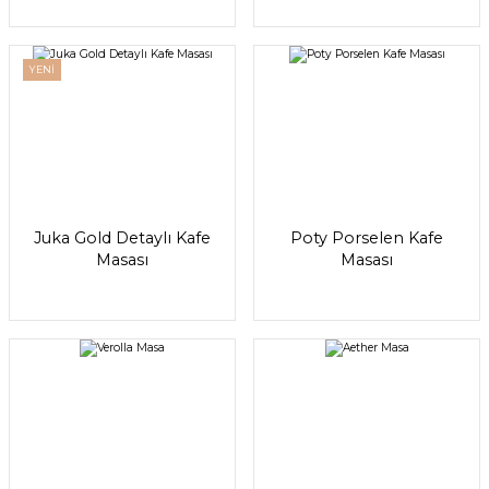
YENİ
Juka Gold Detaylı Kafe
Poty Porselen Kafe
Masası
Masası