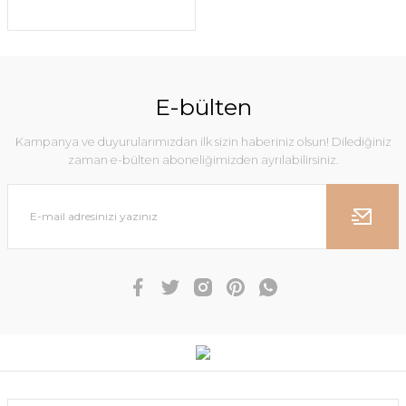
E-bülten
Kampanya ve duyurularımızdan ilk sizin haberiniz olsun! Dilediğiniz
zaman e-bülten aboneliğimizden ayrılabilirsiniz.