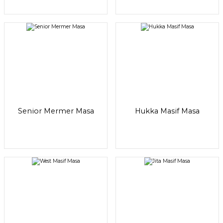
Senior Mermer Masa
Hukka Masif Masa