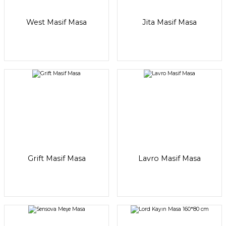
West Masif Masa
Jita Masif Masa
Grift Masif Masa
Lavro Masif Masa