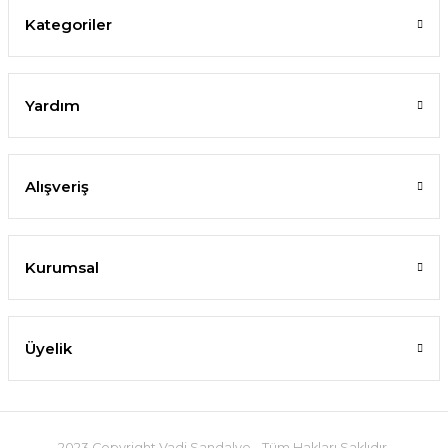
Kategoriler
Yardım
Alışveriş
Kurumsal
Üyelik
2023 Copyright Vadi Sandalye - Tüm Hakları Saklıdır.