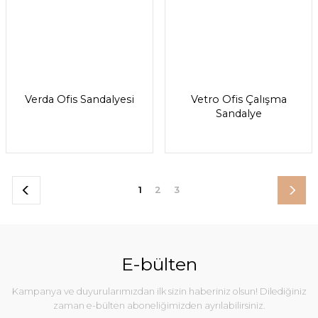
Verda Ofis Sandalyesi
Vetro Ofis Çalışma
Sandalye
1
2
3
E-bülten
Kampanya ve duyurularımızdan ilk sizin haberiniz olsun! Dilediğiniz
zaman e-bülten aboneliğimizden ayrılabilirsiniz.