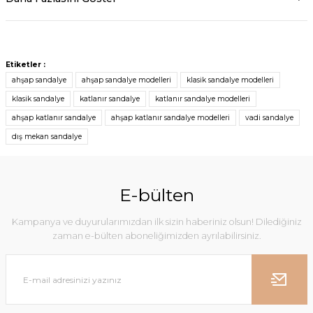
Etiketler :
ahşap sandalye
ahşap sandalye modelleri
klasik sandalye modelleri
klasik sandalye
katlanır sandalye
katlanır sandalye modelleri
ahşap katlanır sandalye
ahşap katlanır sandalye modelleri
vadi sandalye
dış mekan sandalye
E-bülten
Kampanya ve duyurularımızdan ilk sizin haberiniz olsun! Dilediğiniz
zaman e-bülten aboneliğimizden ayrılabilirsiniz.