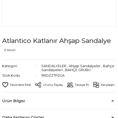
Atlantico Katlanır Ahşap Sandalye
0 Yorum
Kategori
SANDALYELER
,
Ahşap Sandalyeler
,
Bahçe
Sandalyeleri
,
BAHÇE GRUBU
Stok Kodu
9RDZZTP2GA
Ürünü Paylaş
Tavsiye Et
Karşılaştır
Ürün Bilgisi
Daha Fazlasını Göster