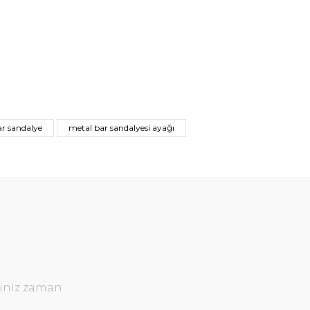
r sandalye
metal bar sandalyesi ayağı
ğiniz zaman