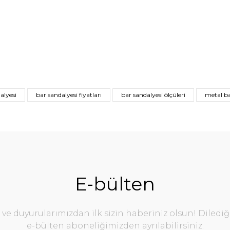
alyesi
bar sandalyesi fiyatları
bar sandalyesi ölçüleri
metal ba
E-bülten
e duyurularımızdan ilk sizin haberiniz olsun! Diledi
e-bülten aboneliğimizden ayrılabilirsiniz.