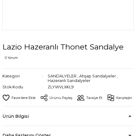
Lazio Hazeranlı Thonet Sandalye
0 Yorum
Kategori
SANDALYELER
,
Ahşap Sandalyeler
,
Hazeranlı Sandalyeler
Stok Kodu
ZLYWVLXKL9
Ürünü Paylaş
Tavsiye Et
Karşılaştır
Ürün Bilgisi
Daha Fazlasını Göster