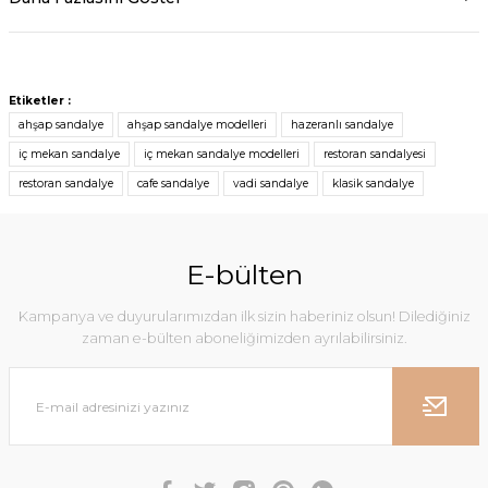
Etiketler :
ahşap sandalye
ahşap sandalye modelleri
hazeranlı sandalye
iç mekan sandalye
iç mekan sandalye modelleri
restoran sandalyesi
restoran sandalye
cafe sandalye
vadi sandalye
klasik sandalye
E-bülten
Kampanya ve duyurularımızdan ilk sizin haberiniz olsun! Dilediğiniz
zaman e-bülten aboneliğimizden ayrılabilirsiniz.