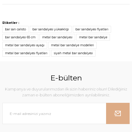
Etiketler :
bar san calisto
bar sandalyesi yüksekliği
bar sandalyesi fiyatları
bar sandalyesi 65 cm
metal bar sandalyesi
metal bar sandalye
metal bar sandalyesi ayağı
metal bar sandalye modelleri
metal bar sandalyesi fiyatları
siyah metal bar sandalyesi
E-bülten
Kampanya ve duyurularımızdan ilk sizin haberiniz olsun! Dilediğiniz
zaman e-bülten aboneliğimizden ayrılabilirsiniz.