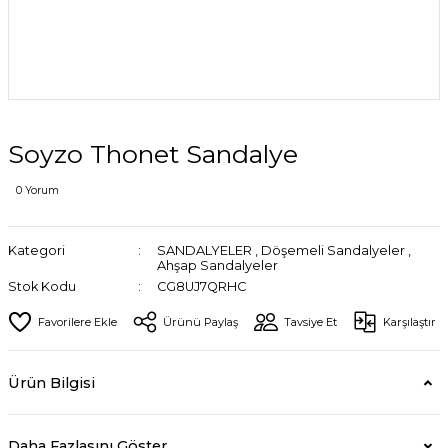
Soyzo Thonet Sandalye
0 Yorum
Kategori
SANDALYELER
,
Döşemeli Sandalyeler
,
Ahşap Sandalyeler
Stok Kodu
CG8UJ7QRHC
Ürünü Paylaş
Tavsiye Et
Karşılaştır
Ürün Bilgisi
Daha Fazlasını Göster