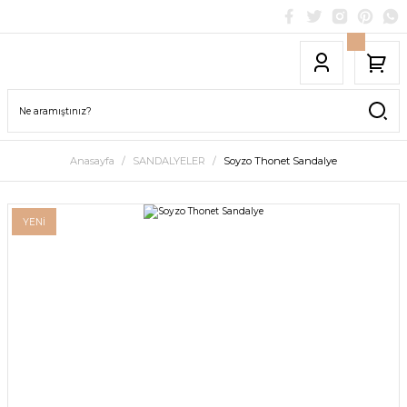
Anasayfa
SANDALYELER
Soyzo Thonet Sandalye
YENİ