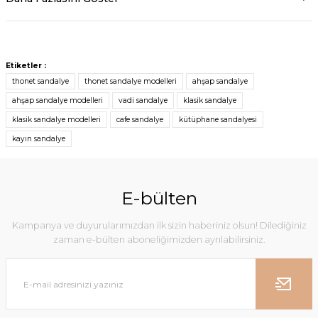
Etiketler :
thonet sandalye
thonet sandalye modelleri
ahşap sandalye
ahşap sandalye modelleri
vadi sandalye
klasik sandalye
klasik sandalye modelleri
cafe sandalye
kütüphane sandalyesi
kayın sandalye
E-bülten
Kampanya ve duyurularımızdan ilk sizin haberiniz olsun! Dilediğiniz
zaman e-bülten aboneliğimizden ayrılabilirsiniz.