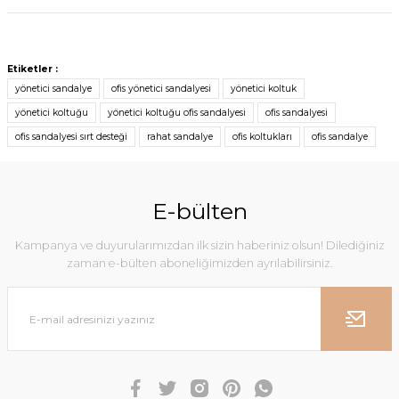
Etiketler :
yönetici sandalye
ofis yönetici sandalyesi
yönetici koltuk
yönetici koltuğu
yönetici koltuğu ofis sandalyesi
ofis sandalyesi
ofis sandalyesi sırt desteği
rahat sandalye
ofis koltukları
ofis sandalye
E-bülten
Kampanya ve duyurularımızdan ilk sizin haberiniz olsun! Dilediğiniz
zaman e-bülten aboneliğimizden ayrılabilirsiniz.